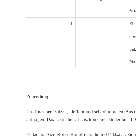
fri
1
Ei
etw
Sal
Pfe
Zubereitung:
Das Roastbeef salzen, pfeffern und scharf anbraten. Aus
auftragen. Das bestrichene Fleisch in einen Bräter bei 1
Beilagen: Dazu gibt es Kartoffelgratin und Feldsalat. Zu