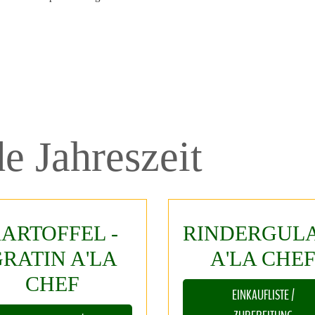
de
Jahreszeit
ARTOFFEL
-
RINDERGUL
GRATIN
A'LA
A'LA
CHE
CHEF
EINKAUFLISTE /