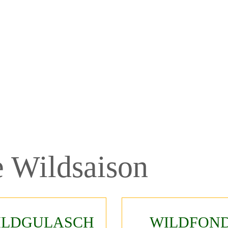
e
Wildsaison
ILDGULASCH
WILDFON