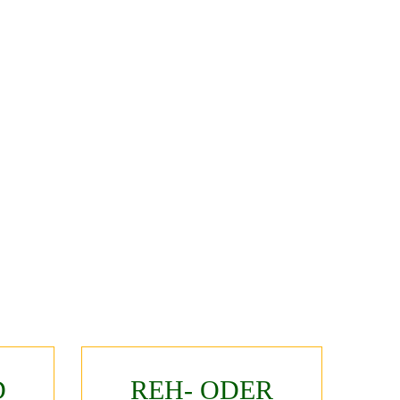
D
REH-
ODER