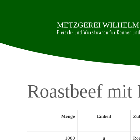
M
E
T
Z
G
E
R
E
I
W
I
L
H
E
L
M
Fleisch- und Wurstwaren für Kenner un
Roastbeef
mit
Menge
Einheit
Zut
1000
g
Roa