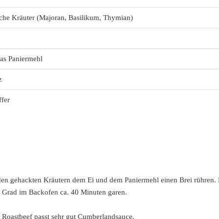
sche Kräuter (Majoran, Basilikum, Thymian)
as Paniermehl
z
ffer
 den gehackten Kräutern dem Ei und dem Paniermehl einen Brei rühren. 
80 Grad im Backofen ca. 40 Minuten garen.
m Roastbeef passt sehr gut Cumberlandsauce.