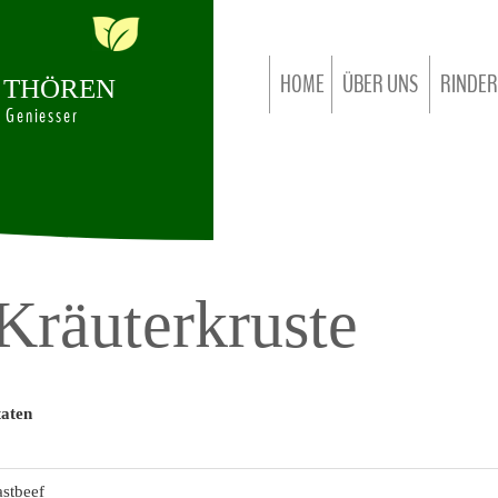
HOME
ÜBER UNS
RINDER
T
H
Ö
R
E
N
d Geniesser
FIRMENCHRONIK
EIGENE RIN
KUNDENINFORMATIONEN
ZERTIFIZ
UNSERE NEUEN SCHINKEN
DIREKT ZUR SEITE 
Kräuterkruste
ALLES AUS EINER HAND
STELLENANGEBOTE
aten
stbeef