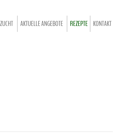
ZUCHT
AKTUELLE ANGEBOTE
REZEPTE
KONTAKT
DERZUCHT
.. FÜR JEDE JAHRESZEIT
IERUNG
.. FÜR DIE WILDSAISON
DER RINDERZUCHT