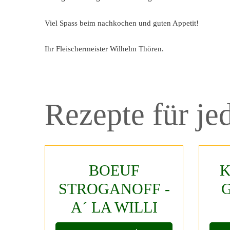
Viel Spass beim nachkochen und guten Appetit!
Ihr Fleischermeister Wilhelm Thören.
Rezepte
für
je
BOEUF
K
STROGANOFF
-
A´
LA
WILLI