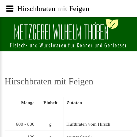
Hirschbraten mit Feigen
M
E
T
Z
G
E
R
E
I
W
I
L
H
E
L
M
T
H
Ö
R
E
N
Fleisch- und Wurstwaren für Kenner und Geniesser
Hirschbraten
mit
Feigen
Menge
Einheit
Zutaten
600 - 800
g
Hüftbraten vom Hirsch