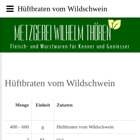
Hüftbraten vom Wildschwein
M
E
T
Z
G
E
R
E
I
W
I
L
H
E
L
M
T
H
Ö
R
E
N
Fleisch- und Wurstwaren für Kenner und Geniesser
Hüftbraten
vom
Wildschwein
Menge
Einheit
Zutaten
400 - 600
g
Hüftbraten vom Wildschwein