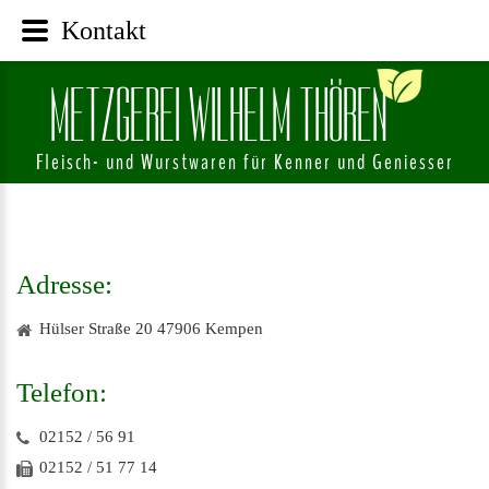
Kontakt
M
E
T
Z
G
E
R
E
I
W
I
L
H
E
L
M
T
H
Ö
R
E
N
Fleisch- und Wurstwaren für Kenner und Geniesser
Adresse:
Hülser Straße 20 47906 Kempen
Telefon:
02152 / 56 91
02152 / 51 77 14