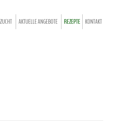
ZUCHT
AKTUELLE ANGEBOTE
REZEPTE
KONTAKT
DERZUCHT
.. FÜR JEDE JAHRESZEIT
IERUNG
.. FÜR DIE WILDSAISON
DER RINDERZUCHT