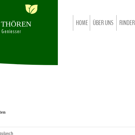
HOME
ÜBER UNS
RINDER
T
H
Ö
R
E
N
d Geniesser
FIRMENCHRONIK
EIGENE RIN
KUNDENINFORMATIONEN
ZERTIFIZ
UNSERE NEUEN SCHINKEN
DIREKT ZUR SEITE 
ALLES AUS EINER HAND
STELLENANGEBOTE
ten
gulasch