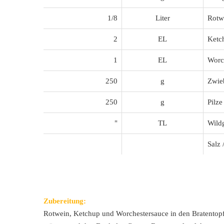
1/8
Liter
Rotw
2
EL
Ketc
1
EL
Worc
250
g
Zwie
250
g
Pilze
"
TL
Wild
Salz 
Zubereitung:
Rotwein, Ketchup und Worchestersauce in den Bratentopf