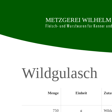
M
E
T
Z
G
E
R
E
I
W
I
L
H
E
L
M
Fleisch- und Wurstwaren für Kenner un
Wildgulasch
Menge
Einheit
Zuta
750
g
Wild